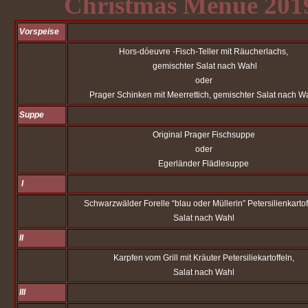
Christmas Menue 201
Vorspeise
Hors-dóeuvre -Fisch-Teller mit Räucherlachs,
gemischter Salat nach Wahl
oder
Prager Schinken mit Meerrettich, gemischter Salat nach W
Suppe
Original Prager Fischsuppe
oder
Egerländer Flädlesuppe
I
Schwarzwälder Forelle “blau oder Müllerin” Petersilienkartof
Salat nach Wahl
II
Karpfen vom Grill mit Kräuter Petersiliekartoffeln,
Salat nach Wahl
III