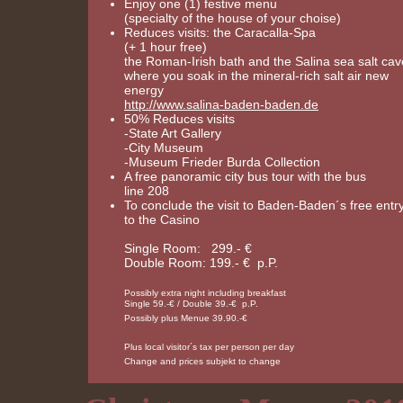
Enjoy one (1) festive menu
(specialty of the house of your choise)
Reduces visits: the Caracalla-Spa
(+ 1 hour free)
the Roman-Irish bath and the Salina sea salt cav
where you soak in the mineral-rich salt air new
energy
http://www.salina-baden-baden.de
50% Reduces visits
-State Art Gallery
-City Museum
-Museum Frieder Burda Collection
A free panoramic city bus tour with the bus
line 208
To conclude the visit to Baden-Baden´s free entr
to the Casino
Single Room: 299.- €
Double Room: 199.- € p.P.
Possibly extra night including breakfast
Single 59.-€ / Double 39.-€ p.P.
Possibly plus Menue 39.90.-€
Plus local visitor´s tax per person per day
Change and prices subjekt to change