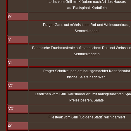
Lachs vom Grill mit Kräutern nach Art des Hauses
auf Blattspinat, Kartoffeln
IV
Prager Gans auf mährischem Rot-und Weinsauerkraut,
Semmelknödel
V
Böhmische Fruehmastente auf mährischem Rot-und Weinsaue
Semmelknödeln
VI
Prager Schnitzel paniert, hausgemachter Kartoffelsalat
frische Salate nach Wahl
VII
Lendchen vom Grill `Karlsbader Art´ mit hausgemachten Spä
Preiselbeeren, Salate
VIII
Filesteak vom Grill ´GoldeneStadt´ reich garniert
IX